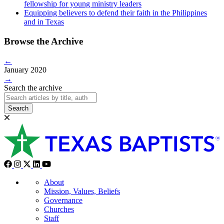
fellowship for young ministry leaders
Equipping believers to defend their faith in the Philippines
and in Texas
Browse the Archive
←
January 2020
→
Search the archive
Search
About
Mission, Values, Beliefs
Governance
Churches
Staff