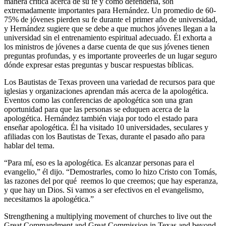
manera crítica acerca de su fe y cómo defenderla, son
extremadamente importantes para Hernández. Un promedio de 60-
75% de jóvenes pierden su fe durante el primer año de universidad,
y Hernández sugiere que se debe a que muchos jóvenes llegan a la
universidad sin el entrenamiento espiritual adecuado. Él exhorta a
los ministros de jóvenes a darse cuenta de que sus jóvenes tienen
preguntas profundas, y es importante proveerles de un lugar seguro
dónde expresar estas preguntas y buscar respuestas bíblicas.
Los Bautistas de Texas proveen una variedad de recursos para que
iglesias y organizaciones aprendan más acerca de la apologética.
Eventos como las conferencias de apologética son una gran
oportunidad para que las personas se eduquen acerca de la
apologética. Hernández también viaja por todo el estado para
enseñar apologética. Él ha visitado 10 universidades, seculares y
afiliadas con los Bautistas de Texas, durante el pasado año para
hablar del tema.
“Para mí, eso es la apologética. Es alcanzar personas para el
evangelio,” él dijo. “Demostrarles, como lo hizo Cristo con Tomás,
las razones del por qué reemos lo que creemos; que hay esperanza,
y que hay un Dios. Si vamos a ser efectivos en el evangelismo,
necesitamos la apologética.”
Strengthening a multiplying movement of churches to live out the
Great Commandment and Great Commission in Texas and beyond.