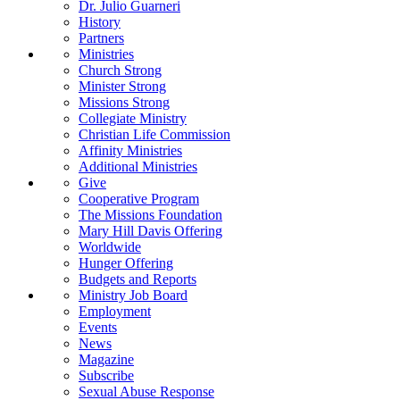
Dr. Julio Guarneri
History
Partners
Ministries
Church Strong
Minister Strong
Missions Strong
Collegiate Ministry
Christian Life Commission
Affinity Ministries
Additional Ministries
Give
Cooperative Program
The Missions Foundation
Mary Hill Davis Offering
Worldwide
Hunger Offering
Budgets and Reports
Ministry Job Board
Employment
Events
News
Magazine
Subscribe
Sexual Abuse Response