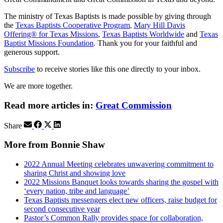
The ministry of Texas Baptists is made possible by giving through
the
Texas Baptists Cooperative Program
,
Mary Hill Davis
Offering® for Texas Missions
,
Texas Baptists Worldwide
and
Texas
Baptist Missions Foundation
. Thank you for your faithful and
generous support.
Subscribe
to receive stories like this one directly to your inbox.
We are more together.
Read more articles in:
Great Commission
Share
More from Bonnie Shaw
2022 Annual Meeting celebrates unwavering commitment to
sharing Christ and showing love
2022 Missions Banquet looks towards sharing the gospel with
‘every nation, tribe and language’
Texas Baptists messengers elect new officers, raise budget for
second consecutive year
Pastor’s Common Rally provides space for collaboration,