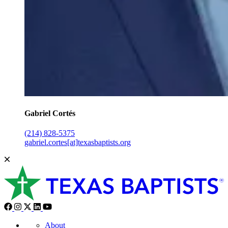
Gabriel Cortés
(214) 828-5375
gabriel.cortes[at]texasbaptists.org
About