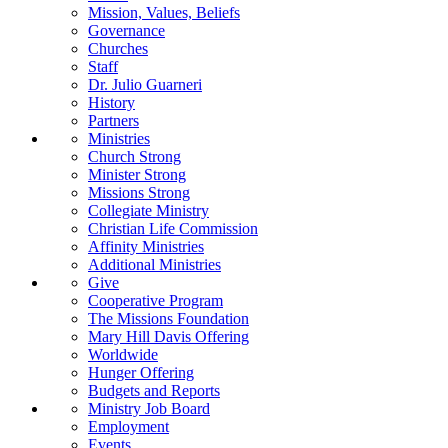
Mission, Values, Beliefs
Governance
Churches
Staff
Dr. Julio Guarneri
History
Partners
Ministries
Church Strong
Minister Strong
Missions Strong
Collegiate Ministry
Christian Life Commission
Affinity Ministries
Additional Ministries
Give
Cooperative Program
The Missions Foundation
Mary Hill Davis Offering
Worldwide
Hunger Offering
Budgets and Reports
Ministry Job Board
Employment
Events