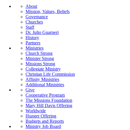
About
Mission, Values, Beliefs
Governance
Churches
Staff
Dr. Julio Guarneri
History
Partners
Ministries
Church Strong
Minister Strong
Missions Strong
Collegiate Ministry
Christian Life Commission
Affinity Ministries
Additional Ministries
Give
Cooperative Program
The Missions Foundation
Mary Hill Davis Offering
Worldwide
Hunger Offering
Budgets and Reports
Ministry Job Board